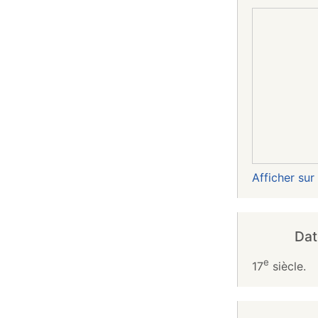
Afficher su
Dat
e
17
siècle.