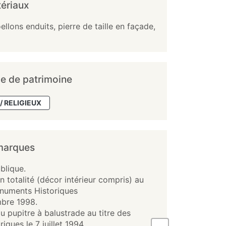
ériaux
ellons enduits, pierre de taille en façade,
e de patrimoine
/ RELIGIEUX
marques
blique.
en totalité (décor intérieur compris) au
onuments Historiques
mbre 1998.
du pupitre à balustrade au titre des
iques le 7 juillet 1994.