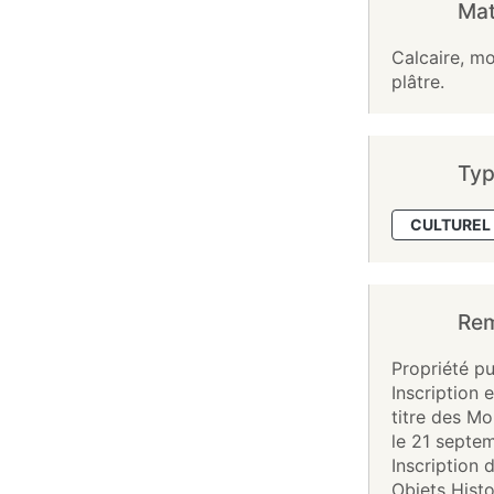
Mat
Calcaire, mo
plâtre.
Typ
CULTUREL 
Re
Propriété pu
Inscription 
titre des M
le 21 septe
Inscription 
Objets Histor