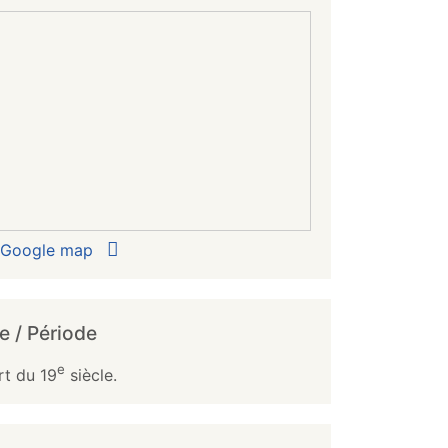
r Google map
e / Période
e
rt du 19
siècle.