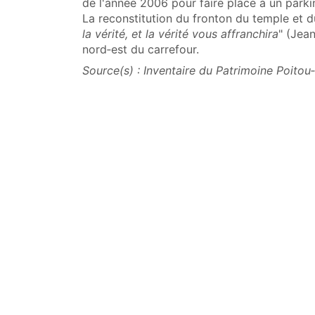
de l'année 2006 pour faire place à un park
La reconstitution du fronton du temple et du
la vérité, et la vérité vous affranchira
" (Jean
nord‑est du carrefour.
Source(s) : Inventaire du Patrimoine Poitou