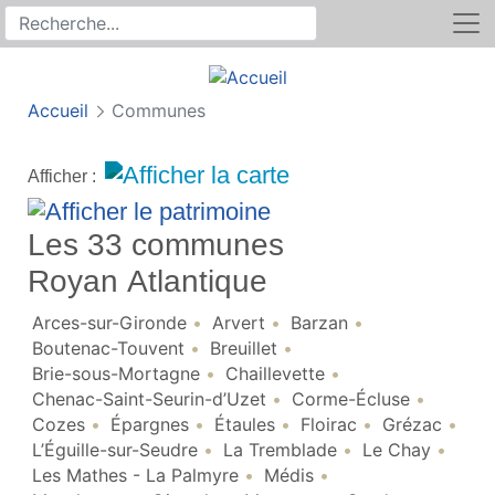
Rechercher
Recherche sur le site
Accueil
Communes
Afficher :
Les 33 communes
Royan Atlantique
Arces-sur-Gironde
Arvert
Barzan
Boutenac-Touvent
Breuillet
Brie-sous-Mortagne
Chaillevette
Chenac-Saint-Seurin-d’Uzet
Corme-Écluse
Cozes
Épargnes
Étaules
Floirac
Grézac
L’Éguille-sur-Seudre
La Tremblade
Le Chay
Les Mathes - La Palmyre
Médis