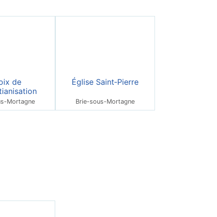
oix de
Église Saint‑Pierre
tianisation
us-Mortagne
Brie-sous-Mortagne