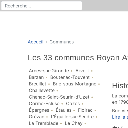
Rechercher
Recherche sur le site
Accueil
Communes
Les 33 communes Royan At
Arces-sur-Gironde
Arvert
Barzan
Boutenac-Touvent
Breuillet
Brie-sous-Mortagne
Hist
Chaillevette
La com
Chenac-Saint-Seurin-d’Uzet
en 1790
Corme-Écluse
Cozes
Épargnes
Étaules
Floirac
Brie vi
Grézac
L’Éguille-sur-Seudre
Lire la s
La Tremblade
Le Chay