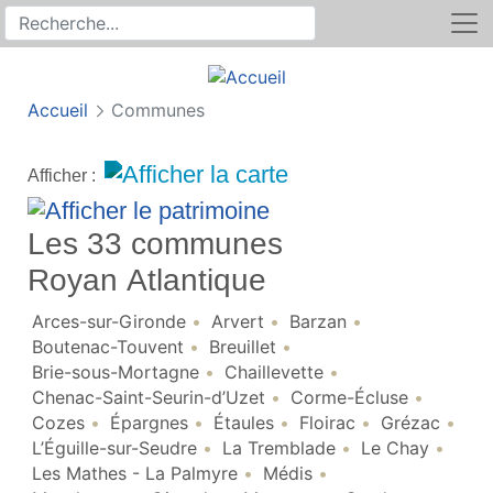
Rechercher
Recherche sur le site
Accueil
Communes
Afficher :
Les 33 communes
Royan Atlantique
Arces-sur-Gironde
Arvert
Barzan
Boutenac-Touvent
Breuillet
Brie-sous-Mortagne
Chaillevette
Chenac-Saint-Seurin-d’Uzet
Corme-Écluse
Cozes
Épargnes
Étaules
Floirac
Grézac
L’Éguille-sur-Seudre
La Tremblade
Le Chay
Les Mathes - La Palmyre
Médis