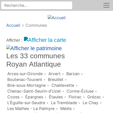
Rechercher
Recherche sur le site
Accueil
Communes
Afficher :
Les 33 communes
Royan Atlantique
Arces-sur-Gironde
Arvert
Barzan
Boutenac-Touvent
Breuillet
Brie-sous-Mortagne
Chaillevette
Chenac-Saint-Seurin-d’Uzet
Corme-Écluse
Cozes
Épargnes
Étaules
Floirac
Grézac
L’Éguille-sur-Seudre
La Tremblade
Le Chay
Les Mathes - La Palmyre
Médis