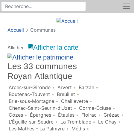
Rechercher
Recherche sur le site
Accueil
Communes
Afficher :
Les 33 communes
Royan Atlantique
Arces-sur-Gironde
Arvert
Barzan
Boutenac-Touvent
Breuillet
Brie-sous-Mortagne
Chaillevette
Chenac-Saint-Seurin-d’Uzet
Corme-Écluse
Cozes
Épargnes
Étaules
Floirac
Grézac
L’Éguille-sur-Seudre
La Tremblade
Le Chay
Les Mathes - La Palmyre
Médis