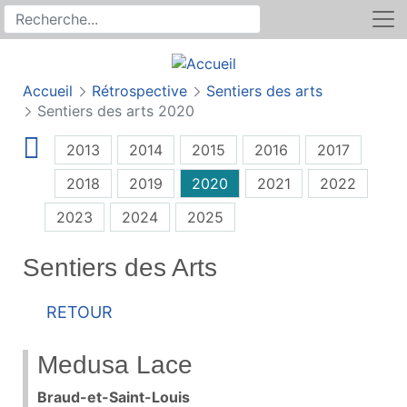
Rechercher
Recherche sur le site
Accueil
Rétrospective
Sentiers des arts
Sentiers des arts 2020
2013
2014
2015
2016
2017
2018
2019
2020
2021
2022
2023
2024
2025
Sentiers des Arts
Retour
Medusa Lace
Braud-et-Saint-Louis