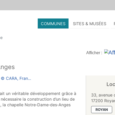
COMMUNES
SITES & MUSÉES
ne
Afficher :
Anges
Loc
nnait un véritable développement grâce à
33, avenue 
s nécessaire la construction d’un lieu de
17200 Roya
an, la chapelle Notre‑Dame‑des‑Anges
ROYAN