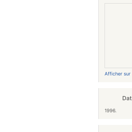
Afficher su
Dat
1996.