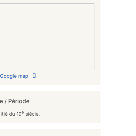
r Google map
e / Période
e
tié du 19
siècle.