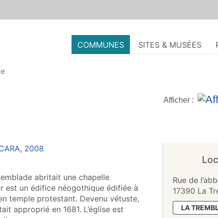
COMMUNES
SITES & MUSÉES
ne
Afficher :
Loc
 Tremblade abritait une chapelle
Rue de l’abb
 est un édifice néogothique édifiée à
17390 La T
en temple protestant. Devenu vétuste,
LA TREMB
était approprié en 1681. L’église est