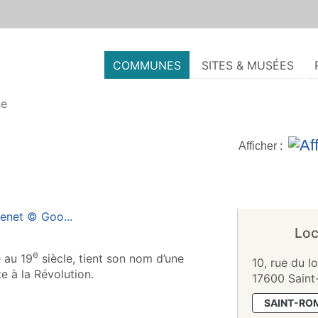
COMMUNES
SITES & MUSÉES
ne
Afficher :
Loc
e
e au 19
siècle, tient son nom d’une
10, rue du l
e à la Révolution.
17600 Saint
SAINT-RO