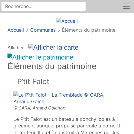
Rechercher
Recherche sur le site
Accueil
Communes
Éléments du patrimoine
Afficher :
Éléments du patrimoine
P’tit Falot
Le P’tit Falot est un bateau à conchylicoles à
gréement aurique, propulsé par voile à
corne
et moteur. Il a été construit à Marennes par les