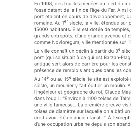
En 1998, des fouilles menées au pied du mo
fossé datant de la fin de l’âge du Fer. Ainsi
port étaient en cours de développement, qu
er
romaine. Au 1
siècle, la ville, étendue sur
15000 habitants. Elle est dotée de temples,
grands entrepôts, d’une grande avenue et d’u
comme Novioregum, ville mentionnée sur l’it
e
La ville connaît un déclin à partir du 3
sièc
port (qui se situait à ce qui est Barzan‑Pla
antique sert alors de carrière pour les cons
présence de remplois antiques dans les c
e
e
Au 14
ou au 15
siècle, le site est exploité
siècle, un meunier y fait édifier un moulin. 
l’ingénieur et géographe du roi, Claude Mas
dans l’oubli : "Environ à 1100 toises de Talmo
une ville fameuse… La première preuve visib
toises de diamètre sur laquelle on a bâti un
croit avoir été un ancien fanal…". À l’exceptio
d’une occupation urbaine depuis son abando