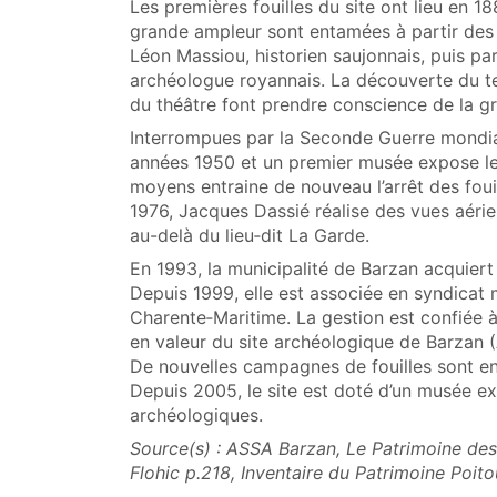
Les premières fouilles du site ont lieu en 1
grande ampleur sont entamées à partir des 
Léon Massiou, historien saujonnais, puis par
archéologue royannais. La découverte du t
du théâtre font prendre conscience de la gra
Interrompues par la Seconde Guerre mondiale
années 1950 et un premier musée expose l
moyens entraine de nouveau l’arrêt des fouil
1976, Jacques Dassié réalise des vues aérie
au-delà du lieu‑dit La Garde.
En 1993, la municipalité de Barzan acquiert 
Depuis 1999, elle est associée en syndicat 
Charente‑Maritime. La gestion est confiée à
en valeur du site archéologique de Barzan 
De nouvelles campagnes de fouilles sont e
Depuis 2005, le site est doté d’un musée e
archéologiques.
Source(s) : ASSA Barzan, Le Patrimoine d
Flohic p.218, Inventaire du Patrimoine Poit