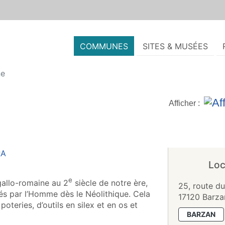
COMMUNES
SITES & MUSÉES
ne
Afficher :
Loc
e
gallo-romaine au 2
siècle de notre ère,
25, route du
pés par l’Homme dès le Néolithique. Cela
17120 Barza
oteries, d’outils en silex et en os et
BARZAN