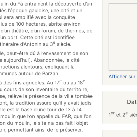
ulin du Fâ entrainent la découverte d’un
 dès l’époque gauloise, une cité et un
i sera amplifié avec la conquête
 plus de 100 hectares, abrite environ
 d’un théâtre, d’un forum, de thermes, de
n port. Cette cité est identifiée
e
inéraire d’Antonin au 3
siècle.
le, peut-être dû à l’envasement de son
ge aujourd’hui). Abandonnée, la cité
tructions alentours, expliquant la
ommunes autour de Barzan.
Afficher su
e
e
 à des fins agricoles. Au 17
ou au 18
Au cours de son inventaire du territoire,
se, relève la présence de la ville tombée
Dat
nt, la tradition assure qu’il y avait jadis
le est la base d’une tour de 13 à 14
er
e
1
et 2
sièc
 moulin que l’on appelle du FAR, que l’on
n du moulin, le site n’a pas fait l’objet
n, permettant ainsi de le préserver.