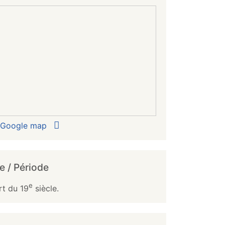
r Google map
e / Période
e
rt du 19
siècle.