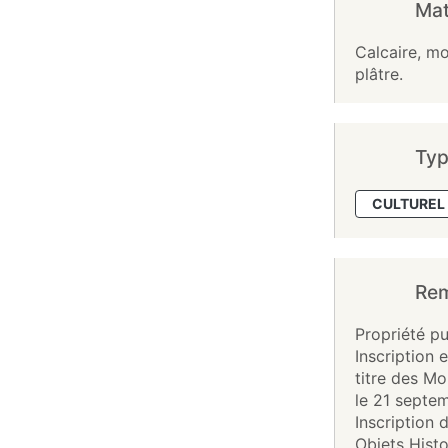
Mat
Calcaire, mo
plâtre.
Typ
CULTUREL 
Re
Propriété pu
Inscription 
titre des M
le 21 septe
Inscription 
Objets Histor