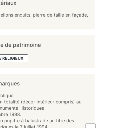
ériaux
ellons enduits, pierre de taille en façade,
e de patrimoine
/ RELIGIEUX
marques
blique.
en totalité (décor intérieur compris) au
onuments Historiques
mbre 1998.
du pupitre à balustrade au titre des
iques le 7 juillet 1994.