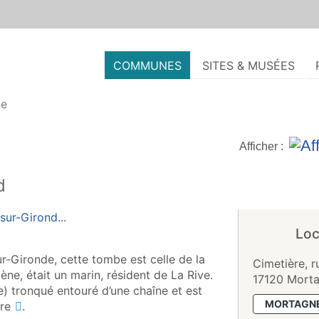
COMMUNES
SITES & MUSÉES
ne
Afficher :
d
Loc
r‑Gironde, cette tombe est celle de la
Cimetière, r
ne, était un marin, résident de La Rive.
17120 Morta
) tronqué entouré d’une chaîne et est
MORTAGNE
re
.