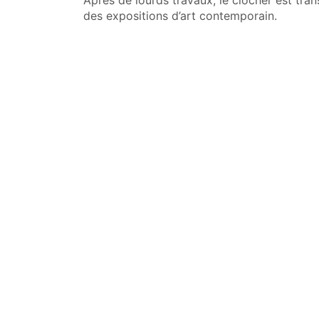
Après de lourds travaux, le clocher est tran
des expositions d’art contemporain.