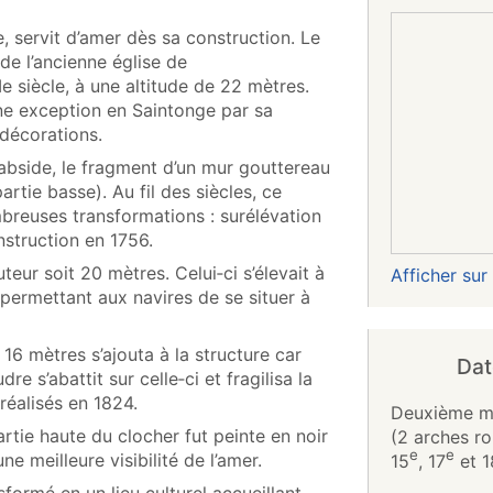
, servit d’amer dès sa construction. Le
de l’ancienne église de
Ie siècle, à une altitude de 22 mètres.
ne exception en Saintonge par sa
 décorations.
l’abside, le fragment d’un mur gouttereau
artie basse). Au fil des siècles, ce
breuses transformations : surélévation
nstruction en 1756.
teur soit 20 mètres. Celui‑ci s’élevait à
Afficher su
permettant aux navires de se situer à
16 mètres s’ajouta à la structure car
Dat
re s’abattit sur celle‑ci et fragilisa la
réalisés en 1824.
Deuxième mo
artie haute du clocher fut peinte en noir
(2 arches r
e
e
e meilleure visibilité de l’amer.
15
, 17
et 1