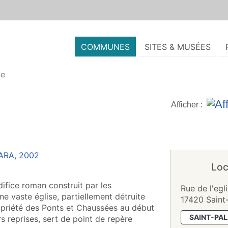
COMMUNES
SITES & MUSÉES
ne
Afficher :
Loc
difice roman construit par les
Rue de l'egl
 une vaste église, partiellement détruite
17420 Saint
ropriété des Ponts et Chaussées au début
SAINT-PA
rs reprises, sert de point de repère