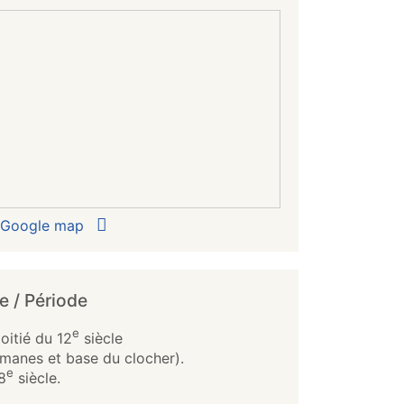
r Google map
e / Période
e
itié du 12
siècle
omanes et base du clocher).
e
8
siècle.