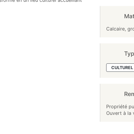
sformé en un lieu culturel accueillant
Mat
Calcaire, gro
Typ
CULTUREL 
Re
Propriété pu
Ouvert à la 