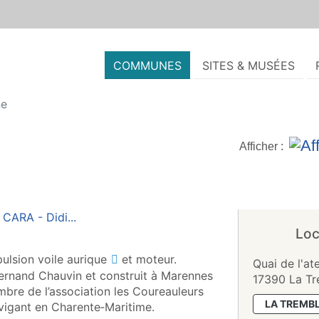
COMMUNES
SITES & MUSÉES
ne
Afficher :
Loc
ulsion voile
aurique
et moteur.
Quai de l'ate
rnand Chauvin et construit à Marennes
17390 La T
mbre de l’association les Coureauleurs
LA TREMB
avigant en Charente‑Maritime.