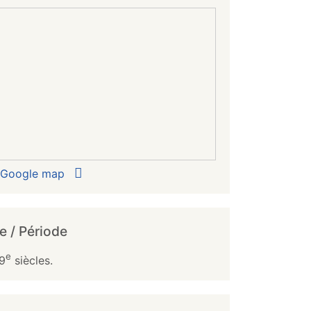
r Google map
e / Période
e
9
siècles.