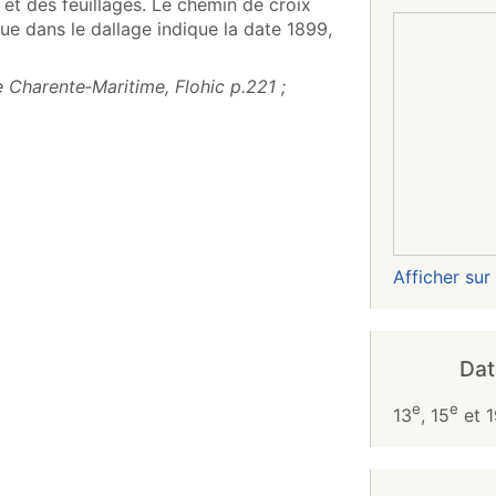
et des feuillages. Le chemin de croix
ue dans le dallage indique la date 1899,
Charente‑Maritime, Flohic p.221 ;
Afficher su
Dat
e
e
13
, 15
et 1