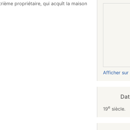
rième propriétaire, qui acquît la maison
Afficher su
Dat
e
19
siècle.