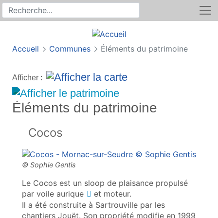
Rechercher
Recherche sur le site
Accueil
Communes
Éléments du patrimoine
Afficher :
Éléments du patrimoine
Cocos
Le Cocos est un sloop de plaisance propulsé
par voile
aurique
et moteur.
Il a été construite à Sartrouville par les
chantiers Jouët. Son propriété modifie en 1999