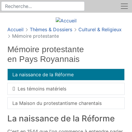
Rechercher
Recherche sur le site
Accueil
Thèmes & Dossiers
Culturel & Religieux
Mémoire protestante
Mémoire protestante
en Pays Royannais
La naissance de la Réforme
Les témoins matériels
La Maison du protestantisme charentais
La naissance de la Réforme
C'est en 1544 que l'on commence à entendre parler