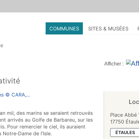
COMMUNES
SITES & MUSÉES
ne
Afficher :
tivité
Loc
an mil, des marins se seraient retrouvés
Place Abbé 
ent arrivés au Golfe de Barbareu, sur les
17750 Étaul
is. Pour remercier le ciel, ils auraient
ÉTAULES
 Notre‑Dame de l’Isle.