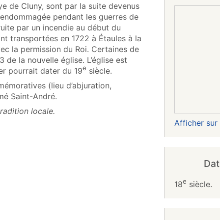
ye de Cluny, sont par la suite devenus
est endommagée pendant les guerres de
truite par un incendie au début du
sont transportées en 1722 à Étaules à la
c la permission du Roi. Certaines de
 de la nouvelle église. L’église est
e
er pourrait dater du 19
siècle.
émoratives (lieu d’abjuration,
mé Saint-André.
radition locale.
Afficher su
Dat
e
18
siècle.