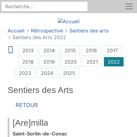
Rechercher
Recherche sur le site
Accueil
Rétrospective
Sentiers des arts
Sentiers des Arts 2022
2013
2014
2015
2016
2017
2018
2019
2020
2021
2022
2023
2024
2025
Sentiers des Arts
Retour
[Are]milla
Saint-Sorlin-de-Conac