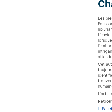
Ch
Les pie
Foussar
luxuria
L’envie
lorsque
l’embar
intriga
attendr
Cet aut
toujour
identif
trouven
humain
L'artis
Retrouv
Face