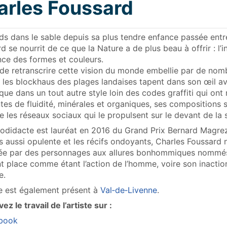
arles Foussard
ds dans le sable depuis sa plus tendre enfance passée entre
d se nourrit de ce que la Nature a de plus beau à offrir : l’in
nce des formes et couleurs.
 de retranscrire cette vision du monde embellie par de no
 les blockhaus des plages landaises tapent dans son œil ave
que dans un tout autre style loin des codes graffiti qui o
ntes de fluidité, minérales et organiques, ses compositions 
e les réseaux sociaux qui le propulsent sur le devant de la 
odidacte est lauréat en 2016 du Grand Prix Bernard Magrez
s aussi opulente et les récifs ondoyants, Charles Foussard
iée par des personnages aux allures bonhommiques nommés 
t place comme étant l’action de l’homme, voire son inactio
e.
te est également présent à
Val‑de‑Livenne
.
ez le travail de l’artiste sur :
book