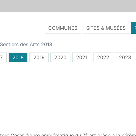
COMMUNES
SITES & MUSÉES
Sentiers des Arts 2018
7
2018
2019
2020
2021
2022
2023
e
ulpteur César, figure emblématique du 7
art grâce à la céré