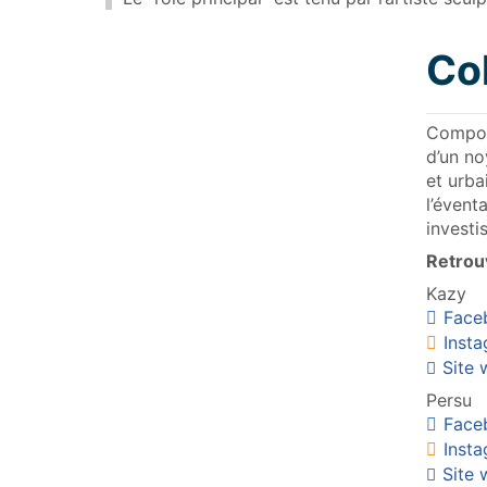
Col
Composé
d’un no
et urba
l’évent
investi
Retrouv
Kazy
Face
Inst
Site
Persu
Face
Inst
Site