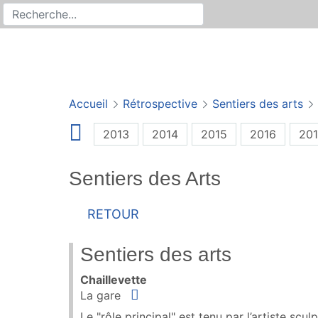
Rechercher
Recherche sur le site
Accueil
Rétrospective
Sentiers des arts
2013
2014
2015
2016
201
Sentiers des Arts
Retour
Sentiers des arts
Chaillevette
Situer
La gare
Le "rôle principal" est tenu par l’artiste sc