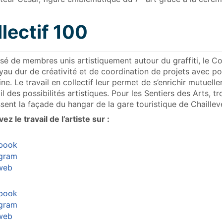
lectif 100
 de membres unis artistiquement autour du graffiti, le Col
yau dur de créativité et de coordination de projets avec pou
ine. Le travail en collectif leur permet de s’enrichir mutuel
ail des possibilités artistiques. Pour les Sentiers des Arts, 
ssent la façade du hangar de la gare touristique de Chaillev
ez le travail de l’artiste sur :
book
agram
 web
book
agram
 web