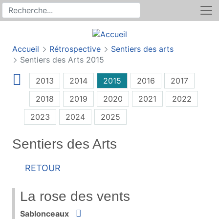
Rechercher
Recherche sur le site
Accueil
Rétrospective
Sentiers des arts
Sentiers des Arts 2015
2013
2014
2015
2016
2017
2018
2019
2020
2021
2022
2023
2024
2025
Sentiers des Arts
Retour
La rose des vents
Situer
Sablonceaux