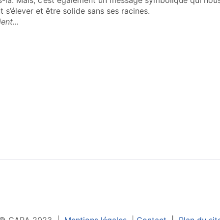
la. Mais, c’est également un message symbolique qui nous i
t s’élever et être solide sans ses racines.
ent...