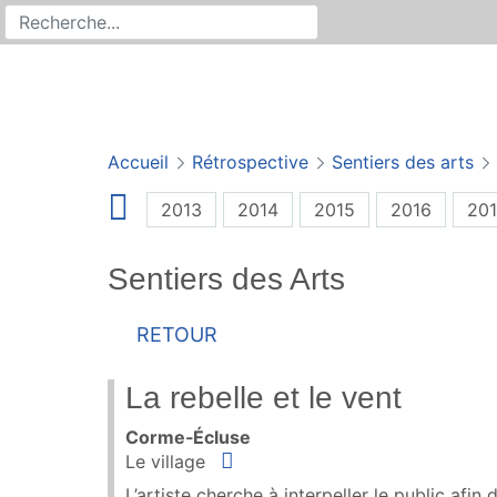
Rechercher
Recherche sur le site
Accueil
Rétrospective
Sentiers des arts
2013
2014
2015
2016
201
Sentiers des Arts
Retour
La rebelle et le vent
Corme‑Écluse
Situer
Le village
L’artiste cherche à interpeller le public afi