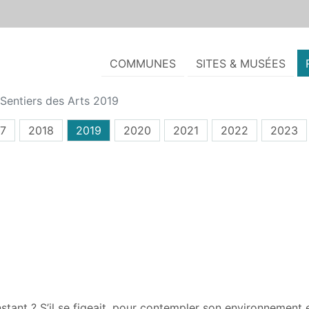
COMMUNES
SITES & MUSÉES
Sentiers des Arts 2019
7
2018
2019
2020
2021
2022
2023
nstant ? S’il se figeait, pour contempler son environnement e