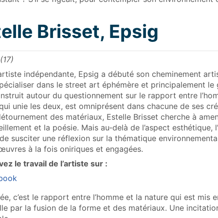
elle Brisset, Epsig
(17)
artiste indépendante, Epsig a débuté son cheminement arti
pécialiser dans le street art éphémère et principalement le g
onstruit autour du questionnement sur le rapport entre l’homm
 qui unie les deux, est omniprésent dans chacune de ses cré
détournement des matériaux, Estelle Brisset cherche à amene
eillement et la poésie. Mais au‑delà de l’aspect esthétique,
 de susciter une réflexion sur la thématique environnement
œuvres à la fois oniriques et engagées.
ez le travail de l’artiste sur :
book
isée, c’est le rapport entre l’homme et la nature qui est mi
elle par la fusion de la forme et des matériaux. Une incitatio