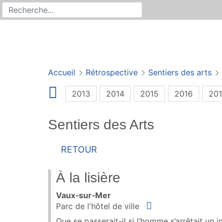
Rechercher
Recherche sur le site
Accueil
Rétrospective
Sentiers des arts
2013
2014
2015
2016
201
Sentiers des Arts
Retour
À la lisière
Vaux‑sur‑Mer
Situer
Parc de l'hôtel de ville
Que se passerait-il si l’homme s’arrêtait un i