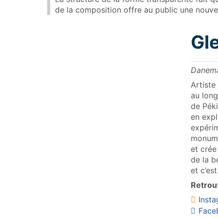
de la composition offre au public une nouve
Gl
Danema
Artist
au long
de Péki
en expl
expérim
monumen
et crée
de la b
et c’es
Retrouv
Inst
Face