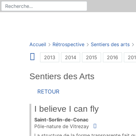
Rechercher
Recherche sur le site
Accueil
Rétrospective
Sentiers des arts
2013
2014
2015
2016
201
Sentiers des Arts
Retour
I believe I can fly
Saint-Sorlin-de-Conac
Situer
Pôle-nature de Vitrezay
La structure de la forme transparente fait q