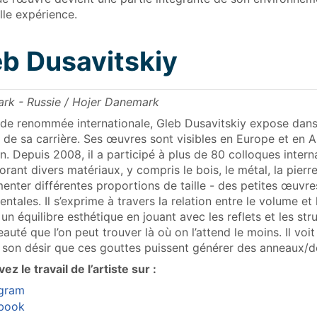
lle expérience.
eb Dusavitskiy
rk - Russie / Hojer Danemark
e de renommée internationale, Gleb Dusavitskiy expose da
 de sa carrière. Ses œuvres sont visibles en Europe et en 
n. Depuis 2008, il a participé à plus de 80 colloques inter
orant divers matériaux, y compris le bois, le métal, la pierre,
enter différentes proportions de taille - des petites œuvr
tales. Il s’exprime à travers la relation entre le volume et 
 un équilibre esthétique en jouant avec les reflets et les str
eauté que l’on peut trouver là où on l’attend le moins. Il vo
t son désir que ces gouttes puissent générer des anneaux/d
ez le travail de l’artiste sur :
agram
book