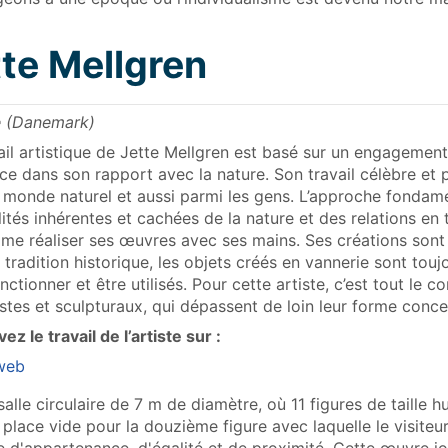
tte Mellgren
 (Danemark)
ail artistique de Jette Mellgren est basé sur un engagemen
ce dans son rapport avec la nature. Son travail célèbre et p
 monde naturel et aussi parmi les gens. L’approche fondamen
lités inhérentes et cachées de la nature et des relations en 
ime réaliser ses œuvres avec ses mains. Ses créations sont
 tradition historique, les objets créés en vannerie sont touj
nctionner et être utilisés. Pour cette artiste, c’est tout le c
istes et sculpturaux, qui dépassent de loin leur forme conce
ez le travail de l’artiste sur :
 web
lle circulaire de 7 m de diamètre, où 11 figures de taille 
ne place vide pour la douzième figure avec laquelle le visite