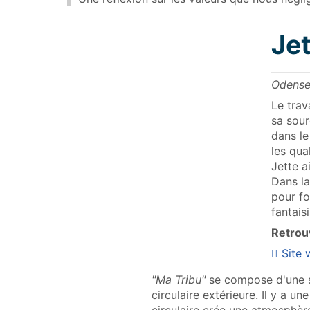
Je
Odense
Le trav
sa sour
dans le
les qua
Jette a
Dans la
pour fo
fantais
Retrouv
Site
"Ma Tribu"
se compose d'une sa
circulaire extérieure. Il y a u