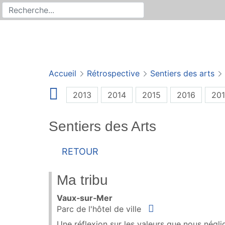
Rechercher
Recherche sur le site
Accueil
Rétrospective
Sentiers des arts
2013
2014
2015
2016
201
Sentiers des Arts
Retour
Ma tribu
Vaux‑sur‑Mer
Situer
Parc de l'hôtel de ville
Une réflexion sur les valeurs que nous négl