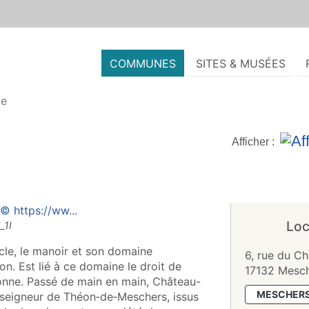
COMMUNES
SITES & MUSÉES
ne
Afficher :
Loc
cle, le manoir et son domaine
6, rue du C
n. Est lié à ce domaine le droit de
17132 Mesch
onne. Passé de main en main, Château-
MESCHERS
, seigneur de Théon‑de‑Meschers, issus