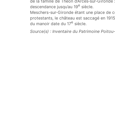
de la famille de Théon d’Arces‑sur‑Gironde 
e
descendance jusqu’au 19
siècle.
Meschers-sur-Gironde étant une place de con
protestants, le château est saccagé en 1915.
e
du manoir date du 17
siècle.
Source(s) : Inventaire du Patrimoine Poitou