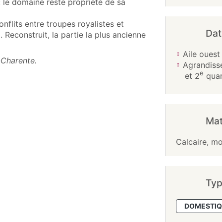
: le domaine reste propriété de sa
flits entre troupes royalistes et
Dat
 Reconstruit, la partie la plus ancienne
Aile ouest 
-Charente.
Agrandisse
e
et 2
quar
Mat
Calcaire, moe
Typ
DOMESTIQ