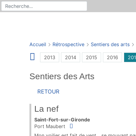
Rechercher
Recherche sur le site
Accueil
Rétrospective
Sentiers des arts
2013
2014
2015
2016
201
Sentiers des Arts
Retour
La nef
Saint-Fort-sur-Gironde
Situer
Port Maubert
Mon voilier est fait de vent... se mouvant par