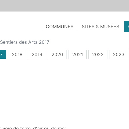
COMMUNES
SITES & MUSÉES
Sentiers des Arts 2017
7
2018
2019
2020
2021
2022
2023
 voie de terre, d'air ou de mer...