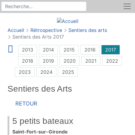
Rechercher
Recherche sur le site
Accueil
Rétrospective
Sentiers des arts
Sentiers des Arts 2017
2013
2014
2015
2016
2017
2018
2019
2020
2021
2022
2023
2024
2025
Sentiers des Arts
Retour
5 petits bateaux
Saint-Fort-sur-Gironde