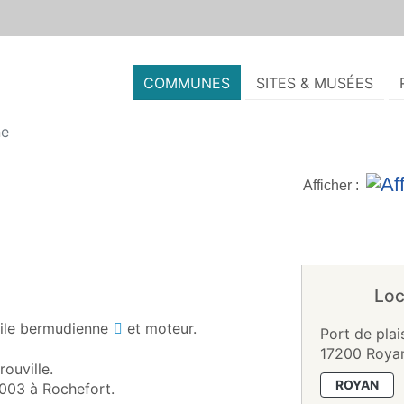
COMMUNES
SITES & MUSÉES
ne
Afficher :
Loc
ile
bermudienne
et moteur.
Port de pla
17200 Roya
rouville.
ROYAN
2003 à Rochefort.