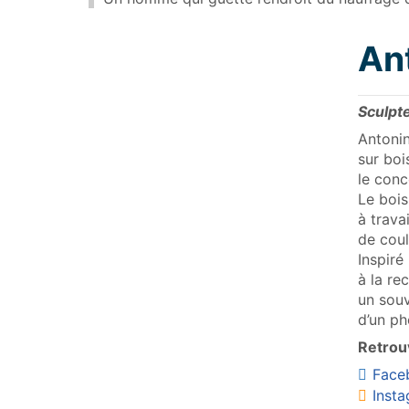
An
Sculpt
Antonin
sur boi
le conc
Le bois
à trava
de coul
Inspiré
à la re
un souv
d’un ph
Retrouv
Face
Inst