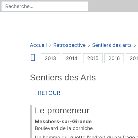
Rechercher
Recherche sur le site
Accueil
Rétrospective
Sentiers des arts
2013
2014
2015
2016
201
Sentiers des Arts
Retour
Le promeneur
Meschers-sur-Gironde
Boulevard de la corniche
Un homme qui guette l’endroit du naufrage d