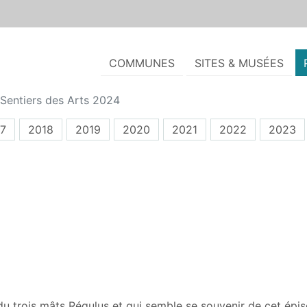
COMMUNES
SITES & MUSÉES
Sentiers des Arts 2024
7
2018
2019
2020
2021
2022
2023
u trois mâts Régulus et qui semble se souvenir de cet épis