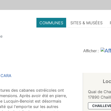
COMMUNES
SITES & MUSÉES
ne
Afficher :
Loc
uctures des cabanes ostréicoles ont
Quai de Cha
mensions. Après avoir été en pierre,
17890 Chail
ane Lucquin‑Benoist est désormais
CHAILLEV
alté qui l'emporte sur les autres