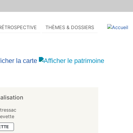
RÉTROSPECTIVE
THÈMES & DOSSIERS
alisation
tressac
levette
ETTE