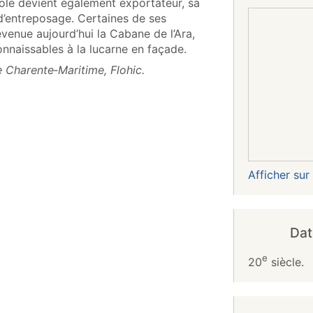
icole devient également exportateur, sa
d’entreposage. Certaines de ses
enue aujourd’hui la Cabane de l’Ara,
onnaissables à la lucarne en façade.
 Charente‑Maritime, Flohic.
Afficher su
Dat
e
20
siècle.