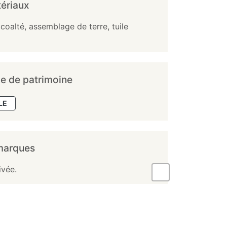
ériaux
 coalté, assemblage de terre, tuile
e de patrimoine
LE
marques
ivée.