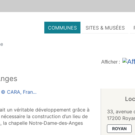
COMMUNES
SITES & MUSÉES
ne
Afficher :
Anges
Loc
nnait un véritable développement grâce à
33, avenue 
s nécessaire la construction d’un lieu de
17200 Roya
an, la chapelle Notre‑Dame‑des‑Anges
ROYAN