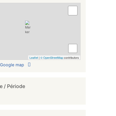
Afficher ou masquer les couches
Leaflet
|
© OpenStreetMap
contributors
r Google map
e / Période