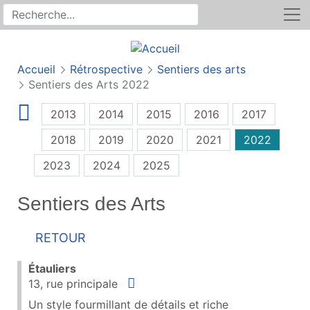
Rechercher
Recherche sur le site
Accueil
Rétrospective
Sentiers des arts
Sentiers des Arts 2022
2013
2014
2015
2016
2017
2018
2019
2020
2021
2022
2023
2024
2025
Sentiers des Arts
Retour
Étauliers
Situer
13, rue principale
Un style fourmillant de détails et riche