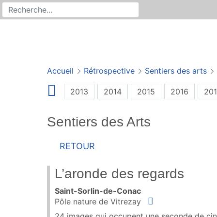
Rechercher
Recherche sur le site
Accueil
Rétrospective
Sentiers des arts
2013
2014
2015
2016
201
Sentiers des Arts
Retour
L’aronde des regards
Saint-Sorlin-de-Conac
Situer
Pôle nature de Vitrezay
24 images qui occupent une seconde de ciném