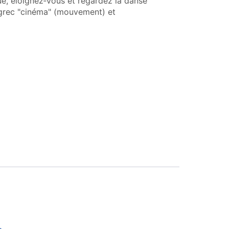
ue, éloignez‑vous et regardez la danse
 grec "cinéma" (mouvement) et