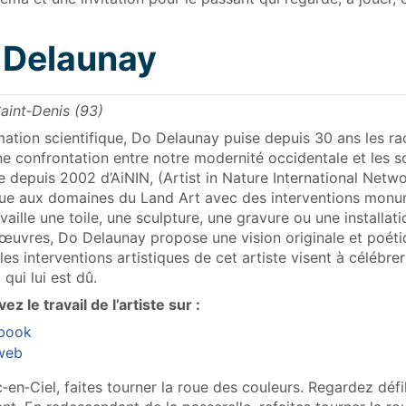
 Delaunay
aint‑Denis (93)
ation scientifique, Do Delaunay puise depuis 30 ans les rac
e confrontation entre notre modernité occidentale et les s
depuis 2002 d’AiNIN, (Artist in Nature International Netwo
que aux domaines du Land Art avec des interventions monume
ravaille une toile, une sculpture, une gravure ou une instal
œuvres, Do Delaunay propose une vision originale et poétique
les interventions artistiques de cet artiste visent à célébrer
 qui lui est dû.
ez le travail de l’artiste sur :
book
 web
rc‑en‑Ciel, faites tourner la roue des couleurs. Regardez dé