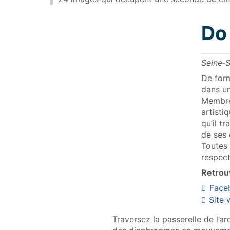
Do
Seine‑S
De form
dans un
Membre 
artisti
qu’il t
de ses 
Toutes 
respect
Retrouv
Face
Site
Traversez la passerelle de l’a