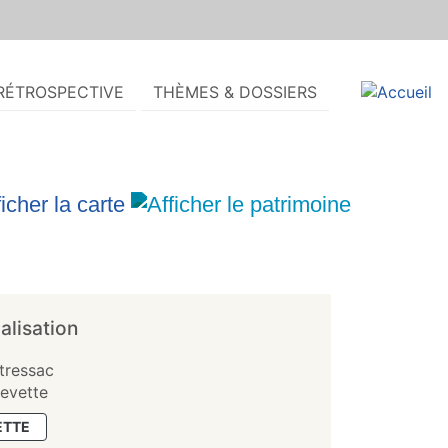
RÉTROSPECTIVE
THÈMES & DOSSIERS
alisation
tressac
levette
ETTE