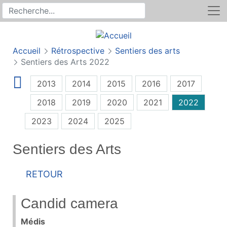
Rechercher
Recherche sur le site
Accueil
Rétrospective
Sentiers des arts
Sentiers des Arts 2022
2013
2014
2015
2016
2017
2018
2019
2020
2021
2022
2023
2024
2025
Sentiers des Arts
Retour
Candid camera
Médis