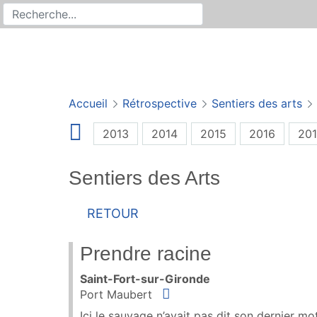
Rechercher
Recherche sur le site
Accueil
Rétrospective
Sentiers des arts
2013
2014
2015
2016
201
Sentiers des Arts
Retour
Prendre racine
Saint-Fort-sur-Gironde
Situer
Port Maubert
Ici le sauvage n’avait pas dit son dernier mot