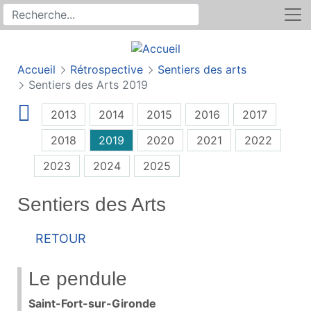
Rechercher
Recherche sur le site
Accueil
Rétrospective
Sentiers des arts
Sentiers des Arts 2019
2013
2014
2015
2016
2017
2018
2019
2020
2021
2022
2023
2024
2025
Sentiers des Arts
Retour
Le pendule
Saint-Fort-sur-Gironde