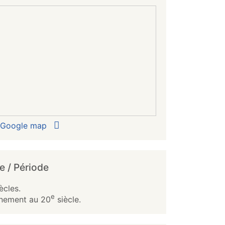
r Google map
e / Période
ècles.
e
nement au 20
siècle.