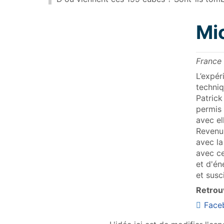
Mi
France 
L’expér
techniq
Patrick
permis 
avec el
Revenu 
avec la
avec ce
et d'én
et susc
Retrouv
Face