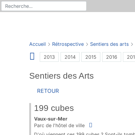
Rechercher
Recherche sur le site
Accueil
Rétrospective
Sentiers des arts
2013
2014
2015
2016
201
Sentiers des Arts
Retour
199 cubes
Vaux‑sur‑Mer
Situer
Parc de l'hôtel de ville
D'où viennent ces 199 cubes ? Sont-ils tombés