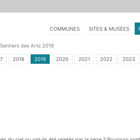
COMMUNES
SITES & MUSÉES
Sentiers des Arts 2019
7
2018
2019
2020
2021
2022
2023
 du ciel ou ont‑ils été rejetés par la terre ? Pourquoi sont