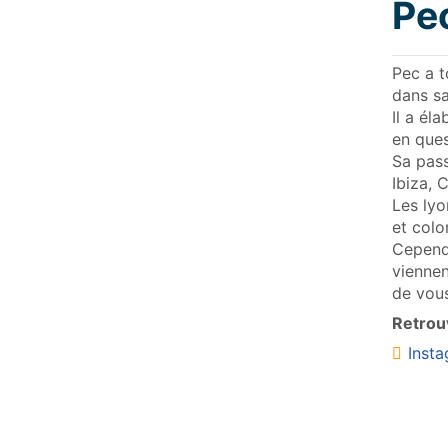
Pe
Pec a t
dans sa
Il a él
en ques
Sa pass
Ibiza, 
Les lyo
et colo
Cependa
viennen
de vous
Retrouv
Inst