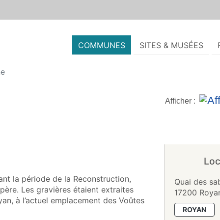
COMMUNES
SITES & MUSÉES
ne
Afficher :
Loc
t la période de la Reconstruction,
Quai des sab
père. Les gravières étaient extraites
17200 Roya
yan, à l’actuel emplacement des Voûtes
ROYAN