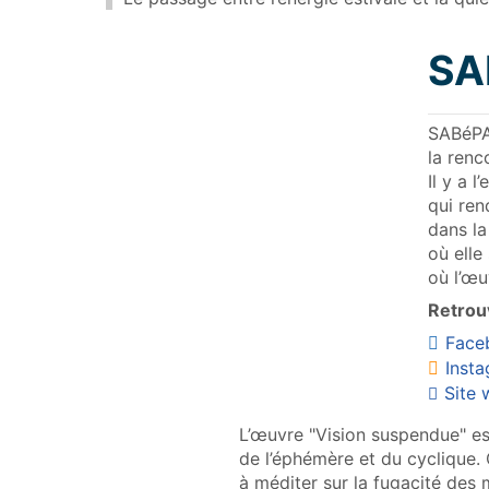
SA
SABéPAT
la renc
Il y a 
qui ren
dans la
où elle
où l’œu
Retrouv
Face
Inst
Site
L’œuvre "Vision suspendue" est
de l’éphémère et du cyclique. 
à méditer sur la fugacité des 