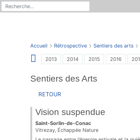
Rechercher
Recherche sur le site
Accueil
Rétrospective
Sentiers des arts
2013
2014
2015
2016
201
Sentiers des Arts
Retour
Vision suspendue
Saint-Sorlin-de-Conac
Vitrezay, Échappée Nature
Le passage entre l’énergie estivale et la qu